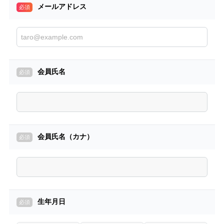
法人向け電力サービスをご検討ください。
メールアドレス
✓電気料金のお支払い方法はクレジットカードです。
口座振替をご希望の方は、カスタマー・サポートにお電話
ください。
✓「@minden.co.jp」ドメインからのメールを受信できるよ
うに設定ください。
会員氏名
会員氏名（カナ）
生年月日