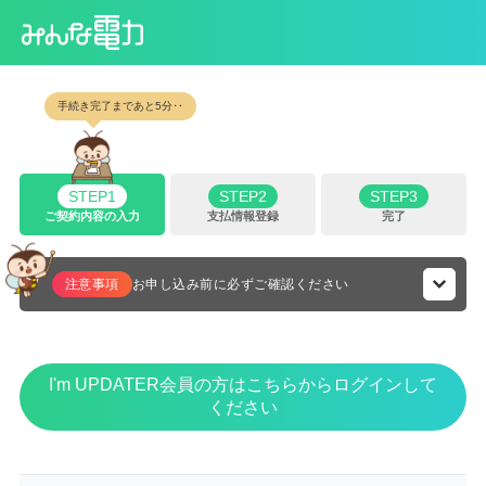
手続き完了まであと5分‥
STEP
1
STEP
2
STEP
3
ご契約内容の入力
支払情報登録
完了
注意事項
お申し込み前に必ずご確認ください
✓サービス提供中のエリアは以下です。
日本国内(沖縄、離島を除く)
I'm UPDATER会員の方はこちらからログインして
ください
✓低圧電力(商店・飲食店・事務所などでモーター等の動力
を使用される方)は、ご家庭向け電力サービスの対象外で
す。