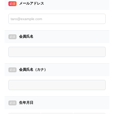
法人向け電力サービスをご検討ください。
メールアドレス
✓電気料金のお支払い方法はクレジットカードです。
口座振替をご希望の方は、カスタマー・サポートにお電話
ください。
✓「@minden.co.jp」ドメインからのメールを受信できるよ
うに設定ください。
会員氏名
会員氏名（カナ）
生年月日