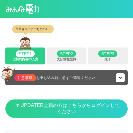
手続き完了まであと5分‥
STEP
1
STEP
2
STEP
3
ご契約内容の入力
支払情報登録
完了
注意事項
お申し込み前に必ずご確認ください
✓サービス提供中のエリアは以下です。
日本国内(沖縄、離島を除く)
I'm UPDATER会員の方はこちらからログインして
ください
✓低圧電力(商店・飲食店・事務所などでモーター等の動力
を使用される方)は、ご家庭向け電力サービスの対象外で
す。